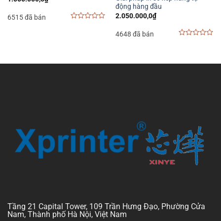
động hàng đầu
2.050.000,0
₫
6515 đã bán
0
out
4648 đã bán
of
0
5
out
of
5
Tầng 21 Capital Tower, 109 Trần Hưng Đạo, Phường Cửa
Nam, Thành phố Hà Nội, Việt Nam