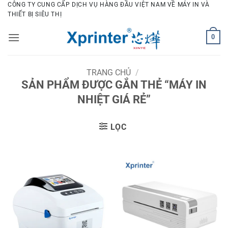
Bỏ
CÔNG TY CUNG CẤP DỊCH VỤ HÀNG ĐẦU VIỆT NAM VỀ MÁY IN VÀ
THIẾT BỊ SIÊU THỊ
qua
nội
0
dung
TRANG CHỦ
/
SẢN PHẨM ĐƯỢC GẮN THẺ “MÁY IN
NHIỆT GIÁ RẺ”
LỌC