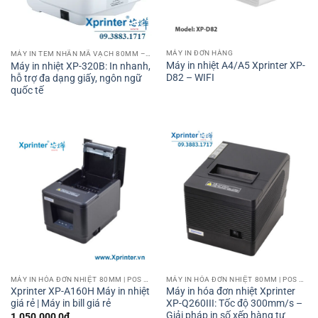
MÁY IN ĐƠN HÀNG
MÁY IN TEM NHÃN MÃ VẠCH 80MM – 3 INCH
Máy in nhiệt A4/A5 Xprinter XP-
Máy in nhiệt XP-320B: In nhanh,
D82 – WIFI
hỗ trợ đa dạng giấy, ngôn ngữ
quốc tế
MÁY IN HÓA ĐƠN NHIỆT 80MM | POS PRINTER 80MM
MÁY IN HÓA ĐƠN NHIỆT 80MM | POS PRINTER 80MM
Xprinter XP-A160H Máy in nhiệt
Máy in hóa đơn nhiệt Xprinter
giá rẻ | Máy in bill giá rẻ
XP-Q260III: Tốc độ 300mm/s –
Giải pháp in số xếp hàng tự
1.050.000,0
₫