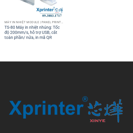
MÁY IN NHIỆT MODULE | PANEL PRINTER
TS-80 Máy in nhiệt nhúng: Tốc
độ 200mm/s, hỗ trợ USB, cắt
toàn phần/ nửa, in mã QR