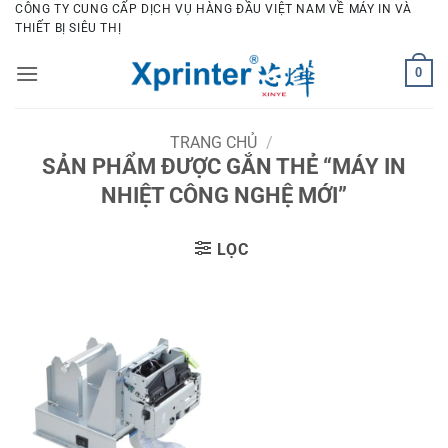
Bỏ
CÔNG TY CUNG CẤP DỊCH VỤ HÀNG ĐẦU VIỆT NAM VỀ MÁY IN VÀ
THIẾT BỊ SIÊU THỊ
qua
nội
0
dung
TRANG CHỦ
/
SẢN PHẨM ĐƯỢC GẮN THẺ “MÁY IN
NHIỆT CÔNG NGHỆ MỚI”
LỌC