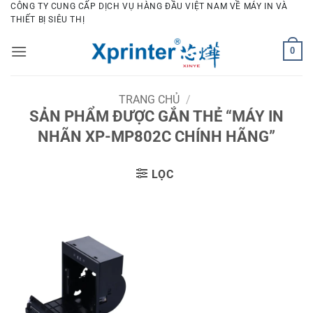
Bỏ
CÔNG TY CUNG CẤP DỊCH VỤ HÀNG ĐẦU VIỆT NAM VỀ MÁY IN VÀ
THIẾT BỊ SIÊU THỊ
qua
nội
0
dung
TRANG CHỦ
/
SẢN PHẨM ĐƯỢC GẮN THẺ “MÁY IN
NHÃN XP-MP802C CHÍNH HÃNG”
LỌC