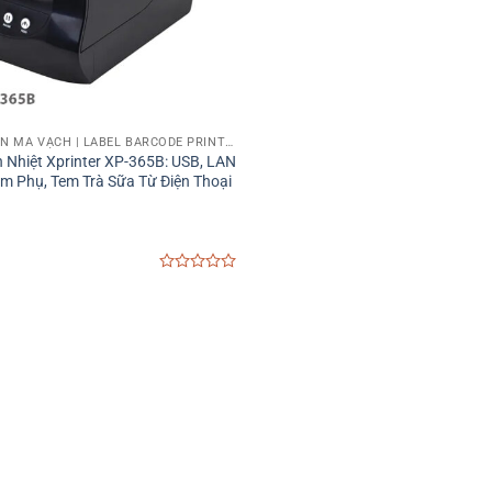
MÁY IN TEM NHÃN MÃ VẠCH | LABEL BARCODE PRINTER
 Nhiệt Xprinter XP-365B: USB, LAN
em Phụ, Tem Trà Sữa Từ Điện Thoại
0
out
of
5