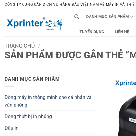
Bỏ
CÔNG TY CUNG CẤP DỊCH VỤ HÀNG ĐẦU VIỆT NAM VỀ MÁY IN VÀ THIẾT 
qua
DANH MỤC SẢN PHẨM
nội
dung
TUYỂN DỤNG
LIÊN HỆ
TRANG CHỦ
/
SẢN PHẨM ĐƯỢC GẮN THẺ “M
DANH MỤC SẢN PHẨM
Dòng máy in thông minh cho cá nhân và
văn phòng
Dòng thiết bị in nhúng
Đầu in