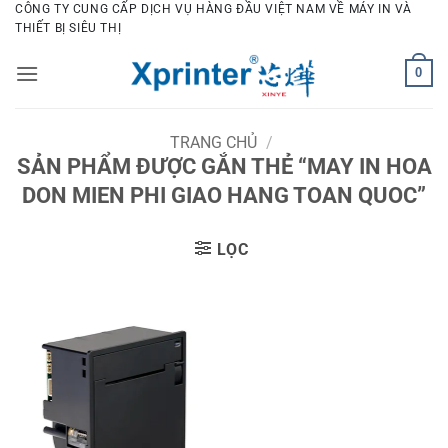
Bỏ
CÔNG TY CUNG CẤP DỊCH VỤ HÀNG ĐẦU VIỆT NAM VỀ MÁY IN VÀ
THIẾT BỊ SIÊU THỊ
qua
nội
0
dung
TRANG CHỦ
/
SẢN PHẨM ĐƯỢC GẮN THẺ “MAY IN HOA
DON MIEN PHI GIAO HANG TOAN QUOC”
LỌC