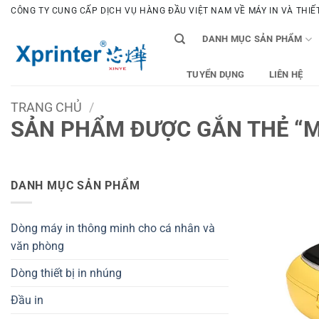
Bỏ
CÔNG TY CUNG CẤP DỊCH VỤ HÀNG ĐẦU VIỆT NAM VỀ MÁY IN VÀ THIẾT 
qua
DANH MỤC SẢN PHẨM
nội
dung
TUYỂN DỤNG
LIÊN HỆ
TRANG CHỦ
/
SẢN PHẨM ĐƯỢC GẮN THẺ “MÁ
DANH MỤC SẢN PHẨM
Dòng máy in thông minh cho cá nhân và
văn phòng
Dòng thiết bị in nhúng
Đầu in