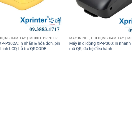
I ĐỘNG CẦM TAY | MOBILE PRINTER
MÁY IN NHIỆT DI ĐỘNG CẦM TAY | M
XP-P302A: In nhãn & hóa đơn, pin
Máy in di động XP-P300: In nhanh
hình LCD, hỗ trợ QRCODE
mã QR, đa hệ điều hành