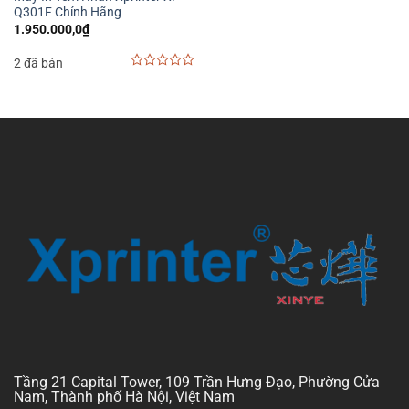
Q301F Chính Hãng
1.950.000,0
₫
2 đã bán
0
out
of
5
Tầng 21 Capital Tower, 109 Trần Hưng Đạo, Phường Cửa
Nam, Thành phố Hà Nội, Việt Nam