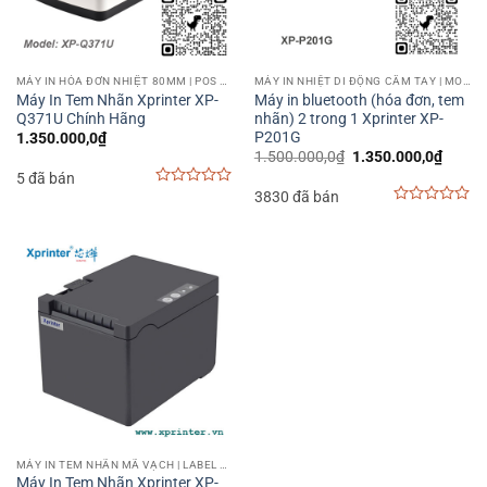
MÁY IN HÓA ĐƠN NHIỆT 80MM | POS PRINTER 80MM
MÁY IN NHIỆT DI ĐỘNG CẦM TAY | MOBILE PRINTER
Máy In Tem Nhãn Xprinter XP-
Máy in bluetooth (hóa đơn, tem
Q371U Chính Hãng
nhãn) 2 trong 1 Xprinter XP-
P201G
1.350.000,0
₫
Giá
Giá
1.500.000,0
₫
1.350.000,0
₫
gốc
hiện
5 đã bán
là:
tại
3830 đã bán
1.500.000,0₫.
là:
0
1.350.
out
0
of
out
5
of
5
MÁY IN TEM NHÃN MÃ VẠCH | LABEL BARCODE PRINTER
Máy In Tem Nhãn Xprinter XP-