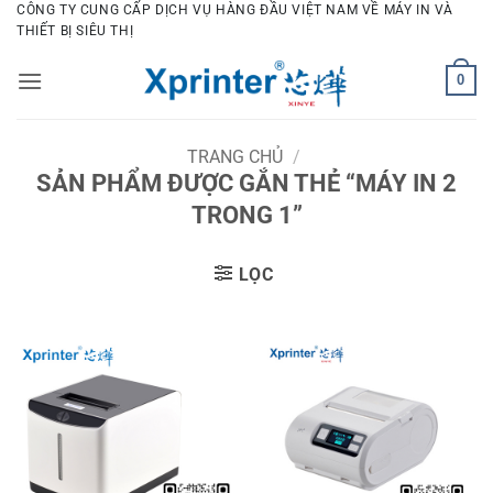
Bỏ
CÔNG TY CUNG CẤP DỊCH VỤ HÀNG ĐẦU VIỆT NAM VỀ MÁY IN VÀ
THIẾT BỊ SIÊU THỊ
qua
nội
0
dung
TRANG CHỦ
/
SẢN PHẨM ĐƯỢC GẮN THẺ “MÁY IN 2
TRONG 1”
LỌC