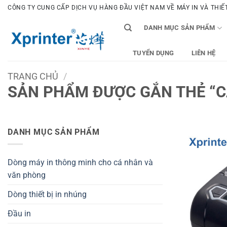
Bỏ
CÔNG TY CUNG CẤP DỊCH VỤ HÀNG ĐẦU VIỆT NAM VỀ MÁY IN VÀ THIẾT 
qua
DANH MỤC SẢN PHẨM
nội
dung
TUYỂN DỤNG
LIÊN HỆ
TRANG CHỦ
/
SẢN PHẨM ĐƯỢC GẮN THẺ “C
DANH MỤC SẢN PHẨM
Dòng máy in thông minh cho cá nhân và
văn phòng
Dòng thiết bị in nhúng
Đầu in