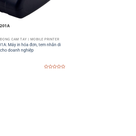
I ĐỘNG CẦM TAY | MOBILE PRINTER
1A: Máy in hóa đơn, tem nhãn di
cho doanh nghiệp
0
out
of
5