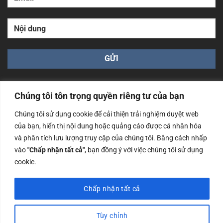
Chúng tôi tôn trọng quyền riêng tư của bạn
Chúng tôi sử dụng cookie để cải thiện trải nghiệm duyệt web
của bạn, hiển thị nội dung hoặc quảng cáo được cá nhân hóa
Công ty TNHH Nam Bình Xương - Số ĐKKD: 0108783483
cấp ngày 14/06/2019 bởi Sở Kế Hoạch và Đầu Tư Tp. Hà
và phân tích lưu lượng truy cập của chúng tôi. Bằng cách nhấp
Nội
vào
"Chấp nhận tất cả"
, bạn đồng ý với việc chúng tôi sử dụng
cookie.
Copyrights @2023 Nam Binh Xuong. All Rights Reserved
Chấp nhận tất cả
Tùy chỉnh