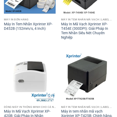
MÁY IN ĐƠN HÀNG
MÁY IN TEM NHÃN MÃ VẠCH | LABEL BARCODE PRINTER
Máy In Tem Nhãn Xprinter XP-
Máy In Mã Vạch Xprinter XP-
D452B (152mm/s, 4 Inch)
T454E (300DPI): Giải Pháp In
Tem Nhãn Siêu Nét Chuyên
Nghiệp
DÒNG MÁY IN THÔNG MINH CHO CÁ NHÂN VÀ VĂN PHÒNG
MÁY IN TEM NHÃN MÃ VẠCH | LABEL BARCODE PRINTER
Máy In Mã Vạch Xprinter XP-
Máy in tem nhãn mã vạch
420B: Giải Pháp In Nhãn
Xprinter XP-T425B: Chính hãng,