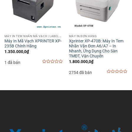
MÁY IN TEM NHÃN MÃ VẠCH | LABEL BARCODE PRINTER
MÁY IN ĐƠN HÀNG
Máy In Mã Vạch XPRINTER XP-
Xprinter XP-470B: Máy In Tem
235B Chính Hãng
Nhãn Vận Đơn A6/A7 – In
Nhanh, Ứng Dụng Cho Sàn
1.350.000,0
₫
TMĐT, Vận Chuyển
1.800.000,0
₫
1 đã bán
0
out
2754 đã bán
of
0
5
out
of
5