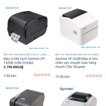
0
of
out
5
of
5
MÁY IN TEM NHÃN MÃ VẠCH | LABEL BARCODE PRINTER
MÁY IN TEM NHÃN MÃ VẠCH | LABEL BARCODE PRINTER
Máy In Mã Vạch Xprinter XP-
Xprinter XP-420B Máy in tem
T426B (USB-203dpi)
nhãn vận chuyển Giao hàng
nhanh (Tiki, Shopee)
2.750.000,0
₫
3 đã bán
70 đã bán
0
0
out
out
of
of
5
5