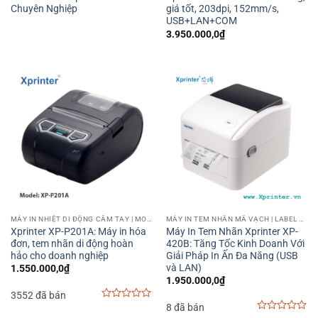
Chuyên Nghiệp
giá tốt, 203dpi, 152mm/s,
USB+LAN+COM
3.950.000,0
₫
MÁY IN NHIỆT DI ĐỘNG CẦM TAY | MOBILE PRINTER
MÁY IN TEM NHÃN MÃ VẠCH | LABEL BARCODE PRINTER
Xprinter XP-P201A: Máy in hóa
Máy In Tem Nhãn Xprinter XP-
đơn, tem nhãn di động hoàn
420B: Tăng Tốc Kinh Doanh Với
hảo cho doanh nghiệp
Giải Pháp In Ấn Đa Năng (USB
và LAN)
1.550.000,0
₫
1.950.000,0
₫
3552 đã bán
8 đã bán
0
out